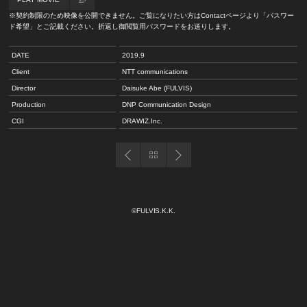
※契約制限のため映像を公開できません。ご覧になりたい方はContactページより「パスワー
ド希望」とご記載ください。折返し御閲覧用パスワードをお送りします。
DATE
2019.9
Client
NTT communications
Director
Daisuke Abe (
FULVIS
)
Production
DNP Communication Design
CGI
DRAWIZ.Inc.
©FULVIS.K.K.